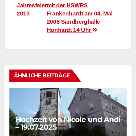
Jahresfeier
mit der HSWRS
2013
Frankenhardt am 04. Mai
2008 Sandberghalle
Honhardt 14 Uhr
ÄHNLICHE BEITRÄGE
Hochzeit von Nicole und Andi
– 19.07.2025