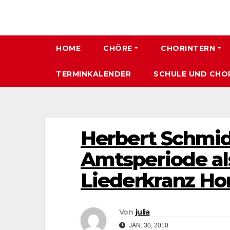
HOME
CHÖRE
CHORINTERN
TERMINKALENDER
SCHULE UND CHO
Herbert Schmidt
Amtsperiode als
Liederkranz Ho
Von
julia
JAN. 30, 2010