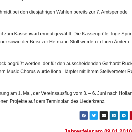
hmidt bei den diesjährigen Wahlen bereits zur 7. Amtsperiode
it zum Kassenwart erneut gewählt. Die Kassenprüfer Inge Spri
er sowie der Beisitzer Hermann Stoll wurden in Ihren Ämtern
ack begrüßt werden, der für den ausscheidenden Gerhardt Rüc
rn Music Chorus wurde Ilona Härpfer mit ihrem Stellvertreter Ro
ung am 1. Mai, der Vereinsausflug vom 3. – 6. Juni nach Holla
enen Projekte auf dem Terminplan des Liederkranz.
Jahresfeier am 09.01.201