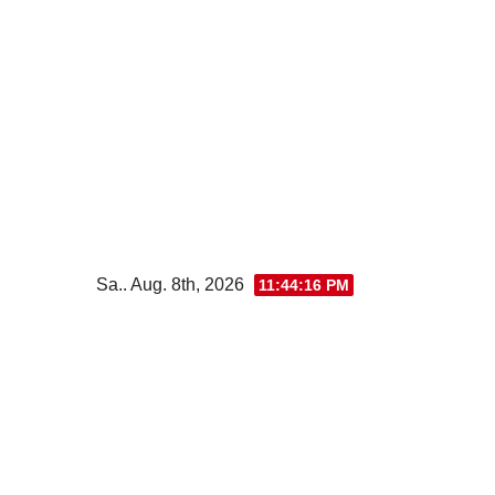
Zum
Inhalt
wechseln
Sa.. Aug. 8th, 2026
11:44:16 PM