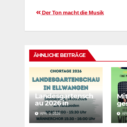
Beitragsnavigation
Der Ton macht die Musik
ÄHNLICHE BEITRÄGE
Landesgartensch
Mi
au 2026 in
ge
Ellwangen
APR. 3, 2026
APR