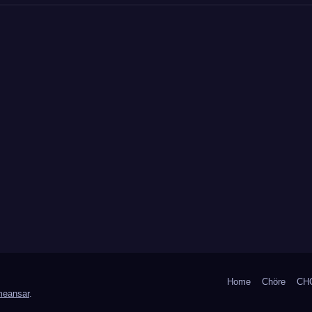
Home
Chöre
CHO
eansar
.