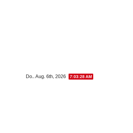
Zum
Inhalt
wechseln
Do.. Aug. 6th, 2026
7:03:29 AM